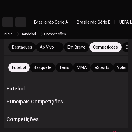
Brasileirão Série A
Brasileirão Série B
UEFA 
Início
Handebol
Competições
Destaques
Ao Vivo
Em Breve
Competições
Cri
Futebol
Basquete
Tênis
MMA
eSports
Vôlei
Futebol
Principais Competições
Competições