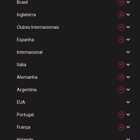
Brasil
+2
Inglaterra
+2
Clubes Internacionais
+2
Espanha
+2
Internacional
Itália
+2
Alemanha
+2
Argentina
+2
EUA
Portugal
+2
França
+2
Holanda