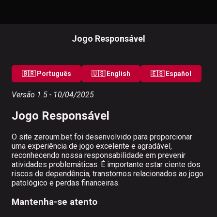
Jogo Responsável
🇧🇷 Português
🇺🇸 English
🇪🇸 Español
Versão 1.5 - 10/04/2025
Jogo Responsável
O site zeroum.bet foi desenvolvido para proporcionar
uma experiência de jogo excelente e agradável,
reconhecendo nossa responsabilidade em prevenir
atividades problemáticas. É importante estar ciente dos
riscos de dependência, transtornos relacionados ao jogo
patológico e perdas financeiras.
Mantenha-se atento