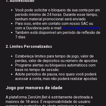
1. Autoexclusão
Você pode solicitar o bloqueio da sua conta por um
período mínimo de 24 horas. Durante esse tempo,
nenhum material promocional será enviado.
Para isso, entre em contato com nosso SAC ou
com a Ouvidoria pelo e-mail
ouvidoria@zeroum.bet
.
Também está disponível um período de reflexão de
7 dias.
2. Limites Personalizados
Estabeleça limites para tempo de jogo, valor de
perdas, valor de depósitos ou número de apostas.
Programe alertas ou bloqueios automáticos com
base no tempo de sessão.
Adote períodos de pausa, nos quais você poderá
acessar a conta, mas não poderá realizar apostas.
Jogo por menores de idade
A plataforma ZeroUm.Bet é estritamente destinada a
maiores de 18 anos. É responsabilidade do usuário