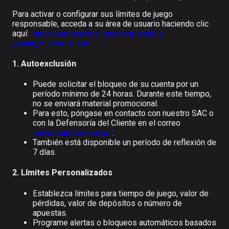
Para activar o configurar sus límites de juego
responsable, acceda a su área de usuario haciendo clic
aquí:
https://zeroum.bet/user/responsible-
gaming/elapsed-time
1. Autoexclusión
Puede solicitar el bloqueo de su cuenta por un
período mínimo de 24 horas. Durante este tiempo,
no se enviará material promocional.
Para esto, póngase en contacto con nuestro SAC o
con la Defensoría del Cliente en el correo
ouvidoria@zeroum.bet
.
También está disponible un período de reflexión de
7 días.
2. Límites Personalizados
Establezca límites para tiempo de juego, valor de
pérdidas, valor de depósitos o número de
apuestas.
Programe alertas o bloqueos automáticos basados