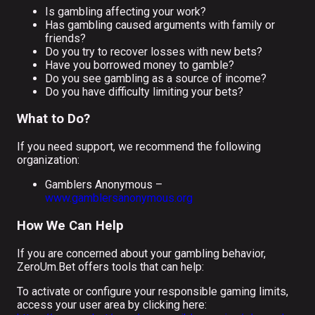
Is gambling affecting your work?
Has gambling caused arguments with family or
friends?
Do you try to recover losses with new bets?
Have you borrowed money to gamble?
Do you see gambling as a source of income?
Do you have difficulty limiting your bets?
What to Do?
If you need support, we recommend the following
organization:
Gamblers Anonymous –
www.gamblersanonymous.org
How We Can Help
If you are concerned about your gambling behavior,
ZeroUm.Bet offers tools that can help:
To activate or configure your responsible gaming limits,
access your user area by clicking here: