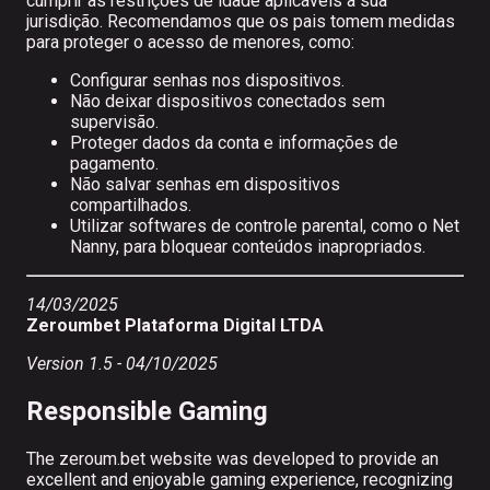
cumprir as restrições de idade aplicáveis à sua
jurisdição. Recomendamos que os pais tomem medidas
para proteger o acesso de menores, como:
Configurar senhas nos dispositivos.
Não deixar dispositivos conectados sem
supervisão.
Proteger dados da conta e informações de
pagamento.
Não salvar senhas em dispositivos
compartilhados.
Utilizar softwares de controle parental, como o Net
Nanny, para bloquear conteúdos inapropriados.
14/03/2025
Zeroumbet Plataforma Digital LTDA
Version 1.5 - 04/10/2025
Responsible Gaming
The zeroum.bet website was developed to provide an
excellent and enjoyable gaming experience, recognizing