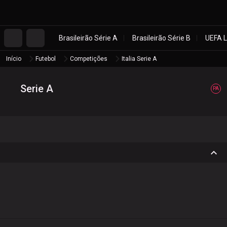
Brasileirão Série A
Brasileirão Série B
UEFA 
Início
Futebol
Competições
Italia Serie A
Serie A
PA