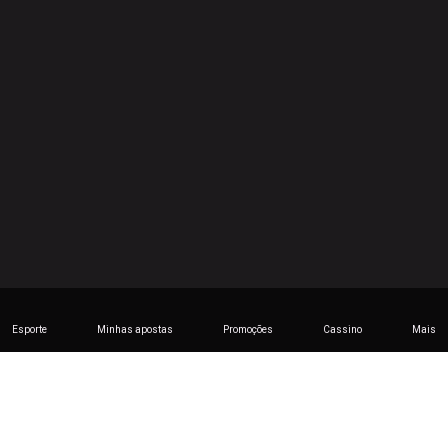
Esporte
Minhas apostas
Promoções
Cassino
Mais