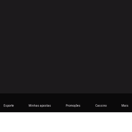
Esporte
Minhas apostas
Promoções
Cassino
Mais