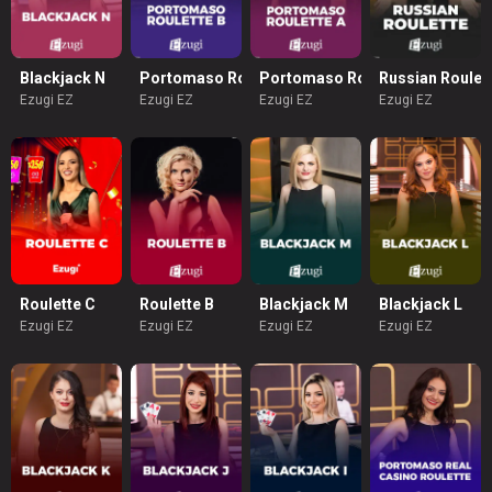
Blackjack N
Portomaso Roulette B
Portomaso Roulette A
Russian Roulet
Ezugi EZ
Ezugi EZ
Ezugi EZ
Ezugi EZ
Roulette C
Roulette B
Blackjack M
Blackjack L
Ezugi EZ
Ezugi EZ
Ezugi EZ
Ezugi EZ