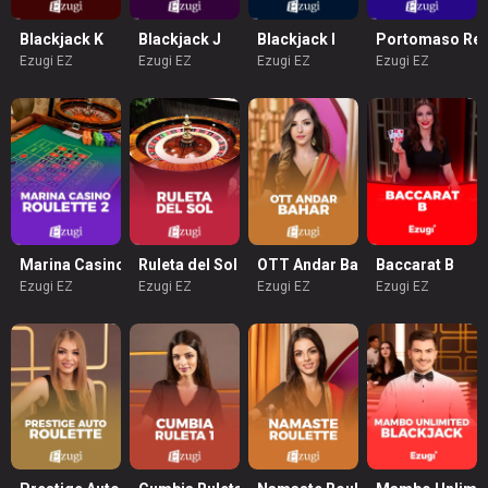
Blackjack K
Blackjack J
Blackjack I
Portomaso Real
Ezugi EZ
Ezugi EZ
Ezugi EZ
Ezugi EZ
Marina Casino Roulette2
Ruleta del Sol
OTT Andar Bahar
Baccarat B
Ezugi EZ
Ezugi EZ
Ezugi EZ
Ezugi EZ