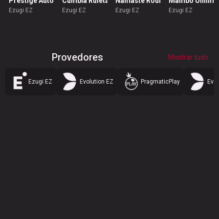
Prestige Auto Roulette
Cumbia Ruleta 1
Namaste Roulette
Mambo Unlimit
Ezugi EZ
Ezugi EZ
Ezugi EZ
Ezugi EZ
Provedores
Mostrar tudo
Ezugi EZ
Evolution EZ
PragmaticPlay
Evol