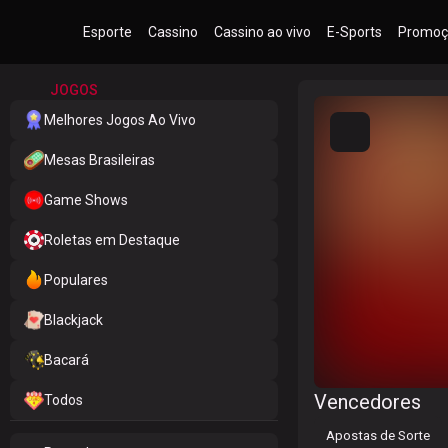
Esporte
Cassino
Cassino ao vivo
E-Sports
Promoç
JOGOS
Melhores Jogos Ao Vivo
Mesas Brasileiras
Game Shows
Roletas em Destaque
Populares
Blackjack
Bacará
Vencedores
Todos
Apostas de Sorte