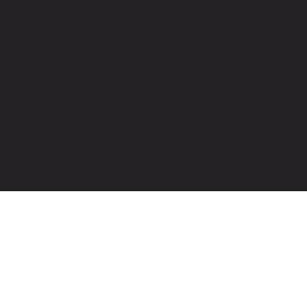
ções
Links úteis
s
Contrato de licença