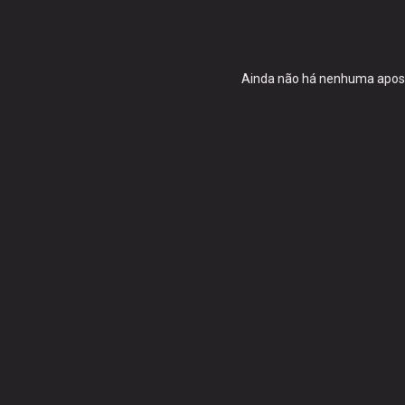
Ainda não há nenhuma apos