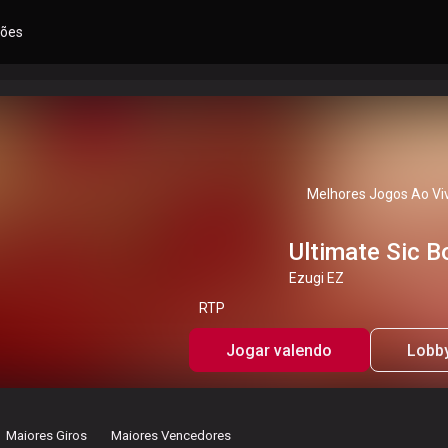
ões
Melhores Jogos Ao Vi
Ultimate Sic B
Ezugi EZ
RTP
Jogar valendo
Lobby
Maiores Giros
Maiores Vencedores