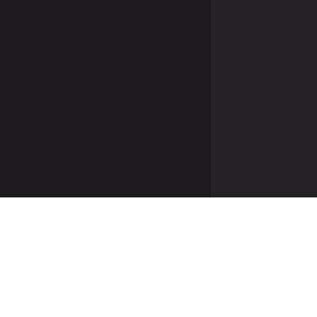
Licença
Informa
ZEROUM.BET é um site de
Promoçõe
entretenimento online que oferece aos
seus usuários uma experiência única