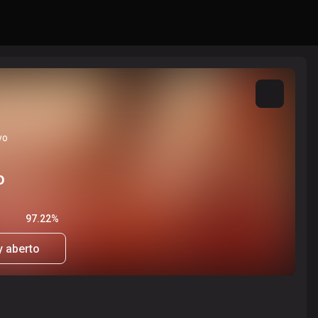
vo
o
97.22%
 aberto