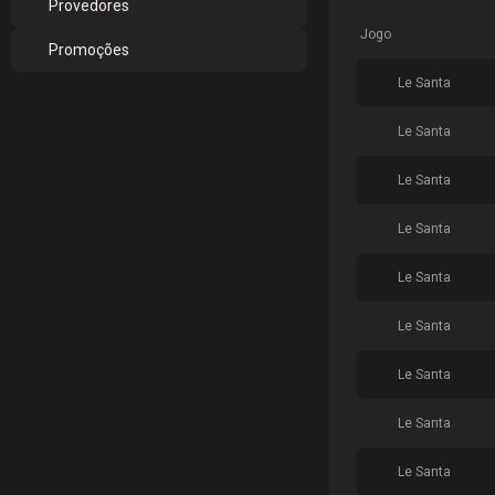
Provedores
Jogo
Promoções
Le Santa
Le Santa
Le Santa
Le Santa
Le Santa
Le Santa
Le Santa
Le Santa
Le Santa