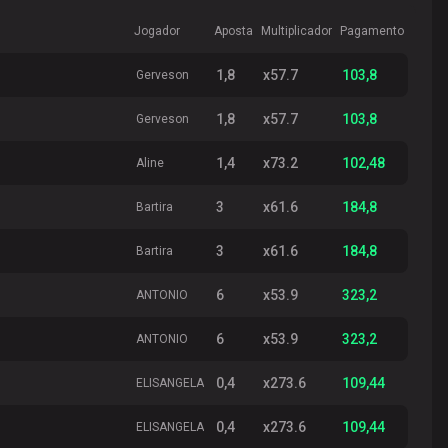
Jogador
Aposta
Multiplicador
Pagamento
1,8
x57.7
103,8
Gerveson
1,8
x57.7
103,8
Gerveson
1,4
x73.2
102,48
Aline
3
x61.6
184,8
Bartira
3
x61.6
184,8
Bartira
6
x53.9
323,2
ANTONIO
6
x53.9
323,2
ANTONIO
0,4
x273.6
109,44
ELISANGELA
0,4
x273.6
109,44
ELISANGELA