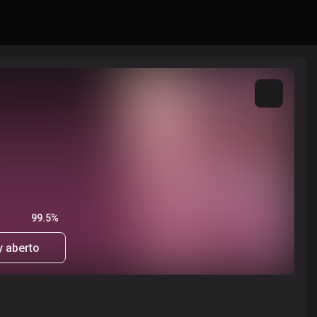
99.5%
 aberto