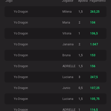
Jogo
Jogador
Aposta
Pagamento
Yo Dragon
Milena
1,5
263,25
Yo Dragon
Maria
2
104
Yo Dragon
Vitoria
1
106,5
Yo Dragon
Janaina
2
1.047
Yo Dragon
Bruna
1,5
153
Yo Dragon
ADRIELLE
1,5
156
Yo Dragon
Luciana
3
247,5
Yo Dragon
Junio
0,5
107,25
Yo Dragon
Luciana
1,5
105,75
Yo Dragon
ADRIELLE
1
116,5