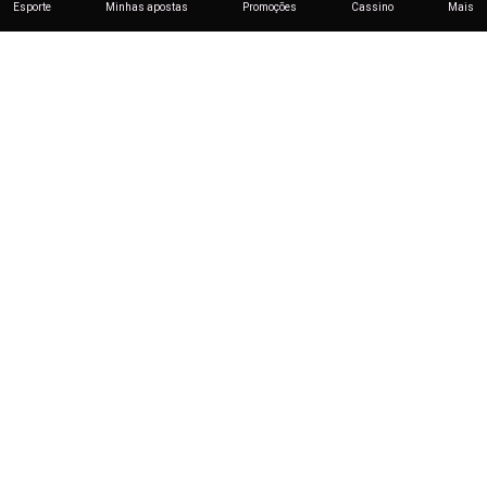
Esporte
Minhas apostas
Promoções
Cassino
Mais
Licença
Informações
Links úteis
Pagamentos
Sociais
Instalar