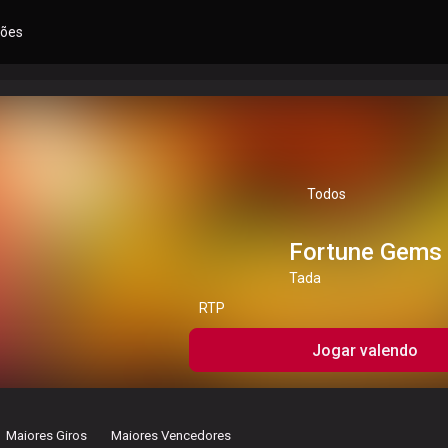
ões
Todos
Fortune Gems
Tada
RTP
Jogar valendo
Maiores Giros
Maiores Vencedores