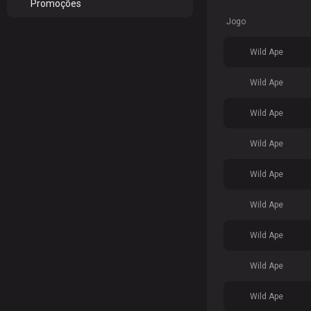
Promoções
Jogo
Wild Ape
Wild Ape
Wild Ape
Wild Ape
Wild Ape
Wild Ape
Wild Ape
Wild Ape
Wild Ape