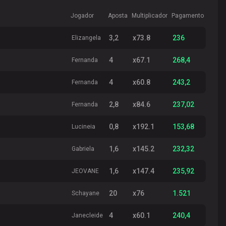
Jogador
Aposta
Multiplicador
Pagamento
3,2
x73.8
236
Elizangela
4
x67.1
268,4
Fernanda
4
x60.8
243,2
Fernanda
2,8
x84.6
237,02
Fernanda
0,8
x192.1
153,68
Lucineia
1,6
x145.2
232,32
Gabriela
1,6
x147.4
235,92
JEOVANE
20
x76
1.521
Schayane
4
x60.1
240,4
Janecleide