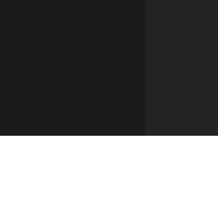
Licença
Informa
ZEROUM.BET é um site de
Promoçõe
entretenimento online que oferece aos
seus usuários uma experiência única