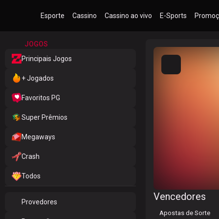
Esporte
Cassino
Cassino ao vivo
E-Sports
Promoç
JOGOS
Principais Jogos
+ Jogados
Favoritos PG
Super Prêmios
Megaways
Crash
Todos
Vencedores
Provedores
Apostas de Sorte