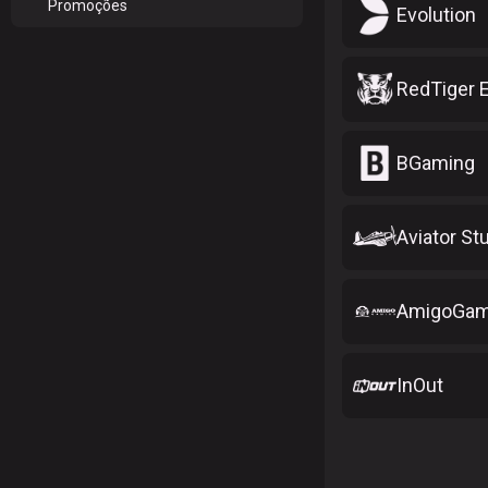
Promoções
Evolution
RedTiger 
BGaming
Aviator St
AmigoGam
InOut