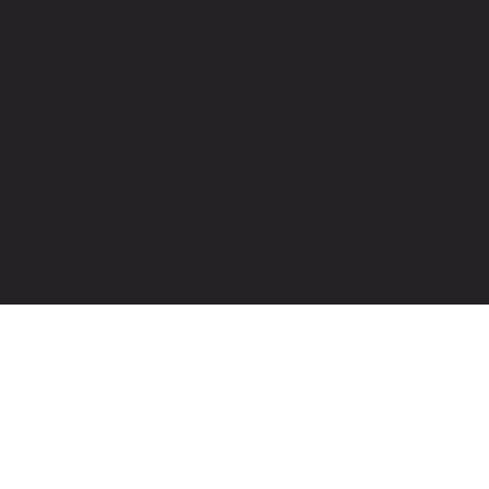
ções
Links úteis
s
Contrato de licença