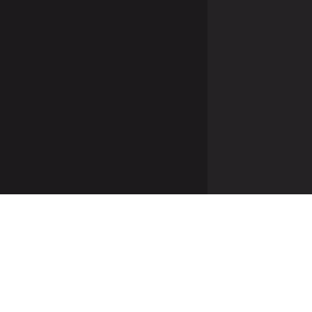
Licença
Informa
ZEROUM.BET é um site de
Promoçõe
entretenimento online que oferece aos
seus usuários uma experiência única