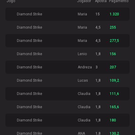
Jogo
Jogador
Aposta
Pagamento
Diamond Strike
Maria
15
1.320
Diamond Strike
Maria
4,5
255
Diamond Strike
Maria
4,5
277,5
Diamond Strike
Lenio
1,8
156
Diamond Strike
Andreza
3
207
Diamond Strike
Lucas
1,8
109,2
Diamond Strike
Claudia
1,8
111,6
Diamond Strike
Claudia
1,8
165,6
Diamond Strike
Claudia
1,8
180
Diamond Strike
ANA
1,8
130,2