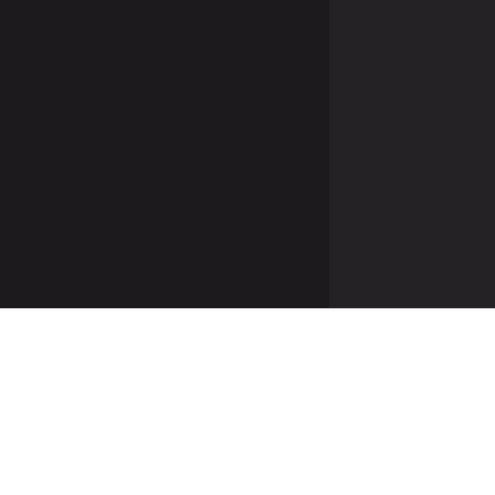
Licença
Informa
ZEROUM.BET é um site de
Promoçõe
entretenimento online que oferece aos
seus usuários uma experiência única