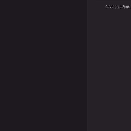
Cavalo de Fogo