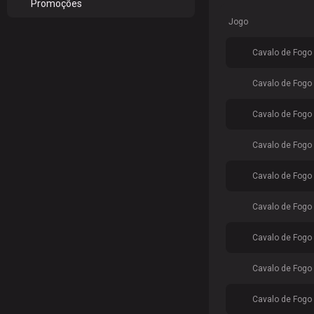
Promoções
Jogo
Cavalo de Fogo
Cavalo de Fogo
Cavalo de Fogo
Cavalo de Fogo
Cavalo de Fogo
Cavalo de Fogo
Cavalo de Fogo
Cavalo de Fogo
Cavalo de Fogo