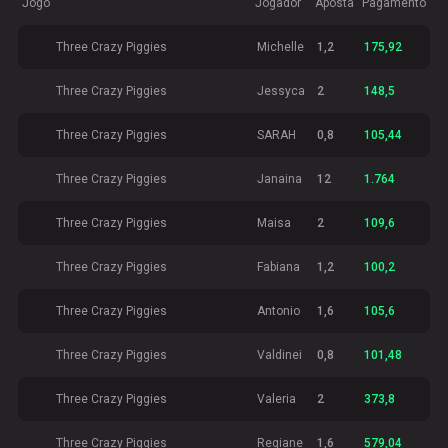
Jogo
Jogador
Aposta
Pagamento
Three Crazy Piggies
Michelle
1,2
175,92
Three Crazy Piggies
Jessyca
2
148,5
Three Crazy Piggies
SARAH
0,8
105,44
Three Crazy Piggies
Janaina
12
1.764
Three Crazy Piggies
Maisa
2
109,6
Three Crazy Piggies
Fabiana
1,2
100,2
Three Crazy Piggies
Antonio
1,6
105,6
Three Crazy Piggies
Valdinei
0,8
101,48
Three Crazy Piggies
Valeria
2
373,8
Three Crazy Piggies
Regiane
1,6
579,04