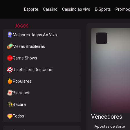
Esporte
Cassino
Cassino ao vivo
E-Sports
Promoç
JOGOS
Melhores Jogos Ao Vivo
Mesas Brasileiras
Game Shows
Roletas em Destaque
Populares
Blackjack
Bacará
Vencedores
Todos
Apostas de Sorte