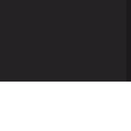
Suporte
Pagamentos
Fale Conosco
Sociais