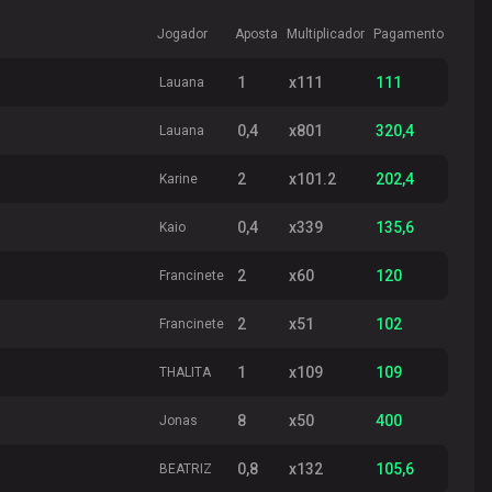
Jogador
Aposta
Multiplicador
Pagamento
1
x111
111
Lauana
0,4
x801
320,4
Lauana
2
x101.2
202,4
Karine
0,4
x339
135,6
Kaio
2
x60
120
Francinete
2
x51
102
Francinete
1
x109
109
THALITA
8
x50
400
Jonas
0,8
x132
105,6
BEATRIZ