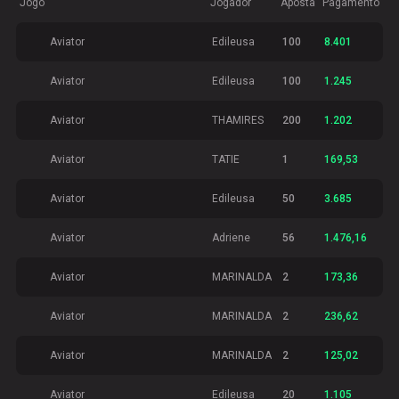
Jogo
Jogador
Aposta
Pagamento
Aviator
Edileusa
100
8.401
Aviator
Edileusa
100
1.245
Aviator
THAMIRES
200
1.202
Aviator
TATIE
1
169,53
Aviator
Edileusa
50
3.685
Aviator
Adriene
56
1.476,16
Aviator
MARINALDA
2
173,36
Aviator
MARINALDA
2
236,62
Aviator
MARINALDA
2
125,02
Aviator
Edileusa
20
1.105