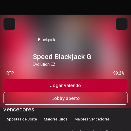
Blackjack
Speed Blackjack G
Evolution EZ
RTP
99.2%
Jogar valendo
Lobby aberto
Vencedores
Apostas de Sorte
Maiores Giros
Maiores Vencedores