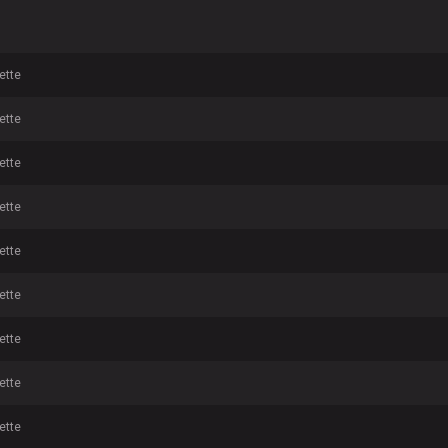
ette
ette
ette
ette
ette
ette
ette
ette
ette