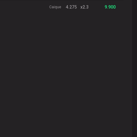
4.275
x2.3
9.900
Caique