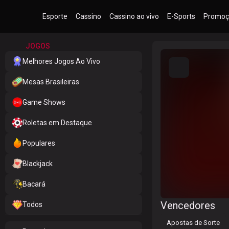
Esporte
Cassino
Cassino ao vivo
E-Sports
Promoç
JOGOS
Melhores Jogos Ao Vivo
Mesas Brasileiras
Game Shows
Roletas em Destaque
Populares
Blackjack
Bacará
Vencedores
Todos
Apostas de Sorte