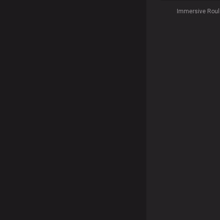
Immersive Roul